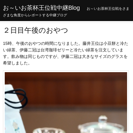
お～いお茶杯王位戦中継Blog
お～いお茶杯王位戦をさま
ざまな角度からレポートする中継ブログ
２日目午後のおやつ
15時、午後のおやつの時間になりました。藤井王位は小豆餅と冷た
い緑茶、伊藤二冠は台湾珈琲ゼリーと冷たい緑茶を注文していま
す。飲み物は同じものですが、伊藤二冠は大きなサイズのグラスを
希望しました。