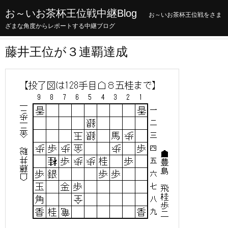
お～いお茶杯王位戦中継Blog
お～いお茶杯王位戦をさま
ざまな角度からレポートする中継ブログ
藤井王位が３連覇達成