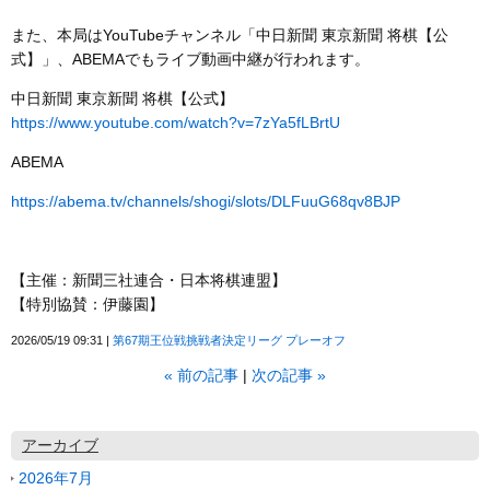
また、本局はYouTubeチャンネル「中日新聞 東京新聞 将棋【公
式】」、ABEMAでもライブ動画中継が行われます。
中日新聞 東京新聞 将棋【公式】
https://www.youtube.com/watch?v=7zYa5fLBrtU
ABEMA
https://abema.tv/channels/shogi/slots/DLFuuG68qv8BJP
【主催：新聞三社連合・日本将棋連盟】
【特別協賛：伊藤園】
2026/05/19 09:31
第67期王位戦挑戦者決定リーグ プレーオフ
«
前の記事
次の記事
»
アーカイブ
2026年7月