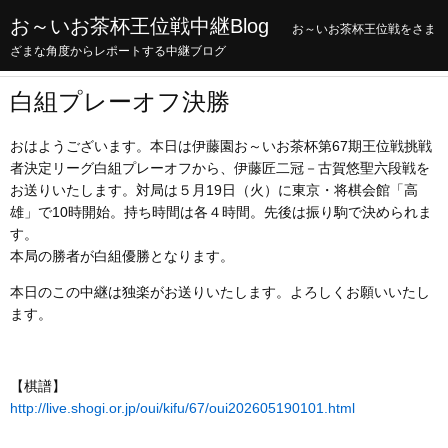
お～いお茶杯王位戦中継Blog
お～いお茶杯王位戦をさま
ざまな角度からレポートする中継ブログ
白組プレーオフ決勝
おはようございます。本日は伊藤園お～いお茶杯第67期王位戦挑戦
者決定リーグ白組プレーオフから、伊藤匠二冠－古賀悠聖六段戦を
お送りいたします。対局は５月19日（火）に東京・将棋会館「高
雄」で10時開始。持ち時間は各４時間。先後は振り駒で決められま
す。
本局の勝者が白組優勝となります。
本日のこの中継は独楽がお送りいたします。よろしくお願いいたし
ます。
【棋譜】
http://live.shogi.or.jp/oui/kifu/67/oui202605190101.html