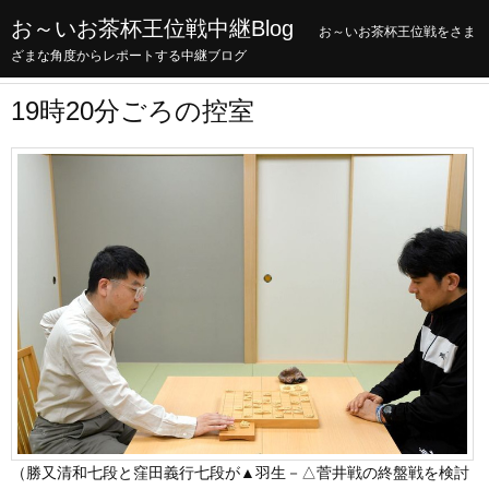
お～いお茶杯王位戦中継Blog
お～いお茶杯王位戦をさま
ざまな角度からレポートする中継ブログ
19時20分ごろの控室
（勝又清和七段と窪田義行七段が▲羽生－△菅井戦の終盤戦を検討