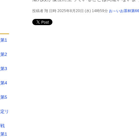
投稿者 翔 日時 2025年8月20日 (水) 14時59分
お～いお茶杯第6
第1
第2
第3
第4
第5
決定リ
定戦
第1