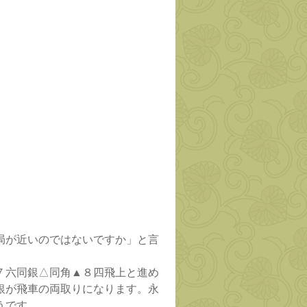
局が近いのではないですか」と言
７六同銀△同角▲８四飛上と進め
銀が飛車の両取りになります。永
うです。