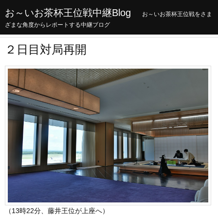
お～いお茶杯王位戦中継Blog
お～いお茶杯王位戦をさま
ざまな角度からレポートする中継ブログ
２日目対局再開
（13時22分、藤井王位が上座へ）