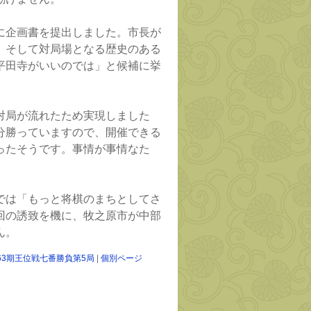
に企画書を提出しました。市長が
。そして対局場となる歴史のある
平田寺がいいのでは」と候補に挙
対局が流れたため実現しました
分勝っていますので、開催できる
ったそうです。事情が事情なた
。
では「もっと将棋のまちとしてさ
回の誘致を機に、牧之原市が中部
ん。
63期王位戦七番勝負第5局
|
個別ページ