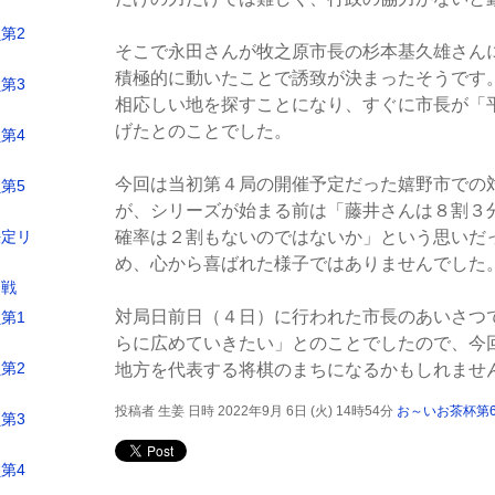
第2
そこで永田さんが牧之原市長の杉本基久雄さん
積極的に動いたことで誘致が決まったそうです
第3
相応しい地を探すことになり、すぐに市長が「
げたとのことでした。
第4
今回は当初第４局の開催予定だった嬉野市での
第5
が、シリーズが始まる前は「藤井さんは８割３
決定リ
確率は２割もないのではないか」という思いだ
め、心から喜ばれた様子ではありませんでした
定戦
対局日前日（４日）に行われた市長のあいさつ
第1
らに広めていきたい」とのことでしたので、今
第2
地方を代表する将棋のまちになるかもしれませ
投稿者 生姜 日時 2022年9月 6日 (火) 14時54分
お～いお茶杯第
第3
第4