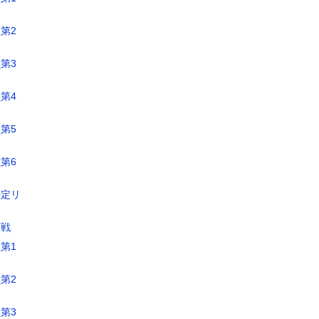
第2
第3
第4
第5
第6
決定リ
定戦
第1
第2
第3