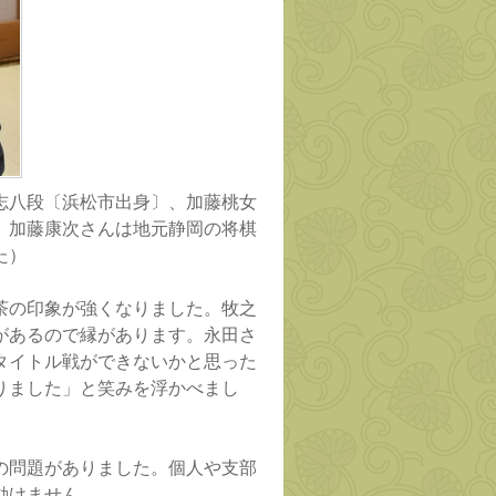
志八段〔浜松市出身〕、加藤桃女
。加藤康次さんは地元静岡の将棋
た）
茶の印象が強くなりました。牧之
があるので縁があります。永田さ
タイトル戦ができないかと思った
りました」と笑みを浮かべまし
の問題がありました。個人や支部
動けません。