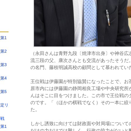
第1
第2
（永田さんは青野九段〔焼津市出身〕や神谷広
流三段の父、康次さんとも交流があったそうだ
第3
の名門、藤枝明誠高校の顧問として慕われてい
第4
王位戦は伊藤園が特別協賛になったことで、お
原市内には伊藤園の静岡相良工場や中央研究所
第5
んはそこに目をつけました。この市で王位戦の
のです。「（ほかの棋戦でなく）その一本に絞
決定リ
た。
定戦
しかし誘致に向けては財政面や対局場について
第1
だけの力だけでは難しく、行政の協力がないと