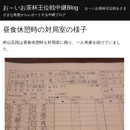
お～いお茶杯王位戦中継Blog
お～いお茶杯王位戦をさま
ざまな角度からレポートする中継ブログ
昼食休憩時の対局室の様子
村山五段は昼食休憩時も対局室に残り、一人考慮を続けていまし
た。