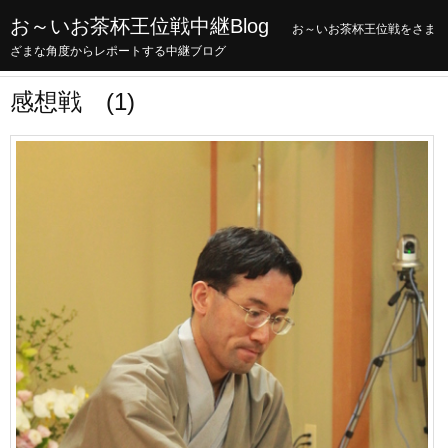
お～いお茶杯王位戦中継Blog
お～いお茶杯王位戦をさま
ざまな角度からレポートする中継ブログ
感想戦 (1)