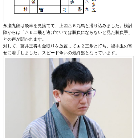
永瀬九段は飛車を見捨てて、上図△６九馬と潜り込みました。検討
陣からは「△６二飛と逃げていては勝負にならないと見た勝負手」
との声が聞かれます。
対して、藤井王将も金取りを放置して▲２三歩と打ち、後手玉の寄
せに着手しました。スピード争いの最終盤となっています。