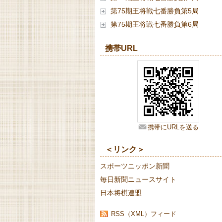
第75期王将戦七番勝負第5局
第75期王将戦七番勝負第6局
携帯URL
携帯にURLを送る
＜リンク＞
スポーツニッポン新聞
毎日新聞ニュースサイト
日本将棋連盟
RSS（XML）フィード