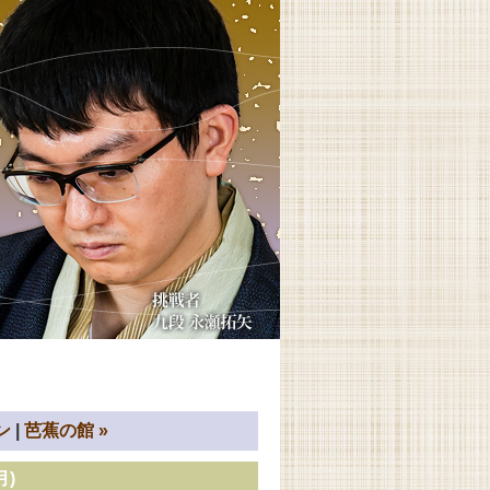
ン
芭蕉の館
»
月)