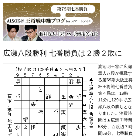
広瀬八段勝利 七番勝負は２勝２敗に
渡辺明王将に広瀬
章人八段が挑戦す
る第69期大阪王将
杯王将戦七番勝負
第４局は、19時
11分に129手で広
瀬八段の勝ちとな
りました。消費時
間は▲広瀬７時間
58分、△渡辺７時
間59分。七番勝負