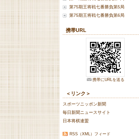
第75期王将戦七番勝負第5局
第75期王将戦七番勝負第6局
携帯URL
携帯にURLを送る
＜リンク＞
スポーツニッポン新聞
毎日新聞ニュースサイト
日本将棋連盟
RSS（XML）フィード