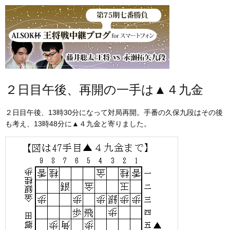
２日目午後、再開の一手は▲４九金
２日目午後、13時30分になって対局再開。手番の久保九段はその後
も考え、13時48分に▲４九金と寄りました。