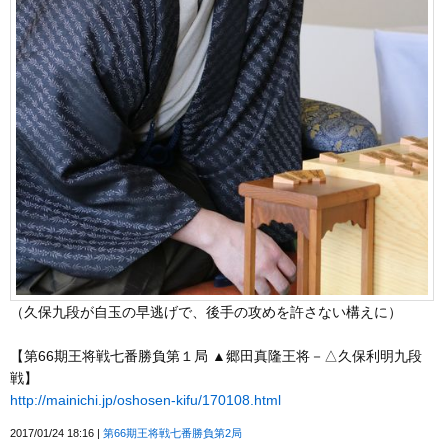
（久保九段が自玉の早逃げで、後手の攻めを許さない構えに）
【第66期王将戦七番勝負第１局 ▲郷田真隆王将－△久保利明九段
戦】
http://mainichi.jp/oshosen-kifu/170108.html
2017/01/24 18:16
第66期王将戦七番勝負第2局