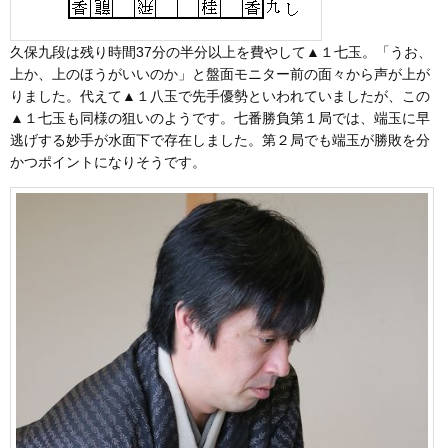
久保九段は残り時間37分の半分以上を費やして▲１七玉。「うお、
上か、上のほうがいいのか」と盤面モニター前の面々から声が上が
りました。代えて▲１八玉で先手優勢といわれていましたが、この
▲１七玉も同様の狙いのようです。七番勝負第１局では、端玉に早
逃げする妙手が水面下で存在しました。第２局でも端玉が勝敗を分
かつポイントになりそうです。