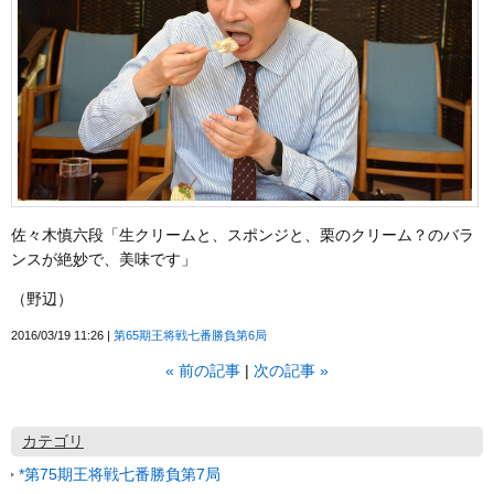
佐々木慎六段「生クリームと、スポンジと、栗のクリーム？のバラ
ンスが絶妙で、美味です」
（野辺）
2016/03/19 11:26
第65期王将戦七番勝負第6局
«
前の記事
次の記事
»
カテゴリ
*第75期王将戦七番勝負第7局