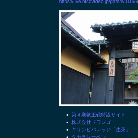
https://live.nicovideo.jp/gate/lv318
第４期叡王戦特設サイト
株式会社ドワンゴ
キリンビバレッジ「生茶」
タカラレーベン