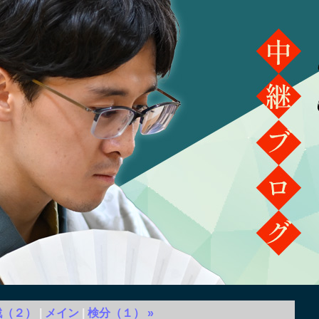
戦（２）
メイン
検分（１）
»