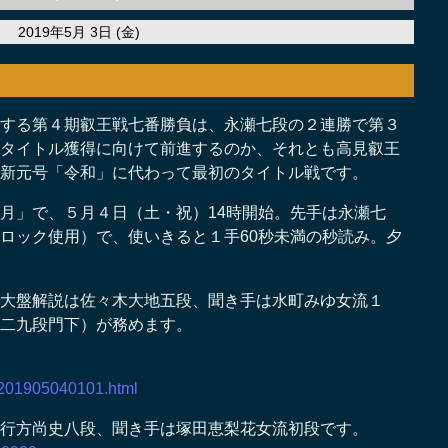
2019年5月 3日 (金)
する第４期叡王戦七番勝負は、永瀬七段の２連勝で第３
タイトル獲得に向けて前進するのか、それとも高見叡王
新元号「令和」に代わって最初のタイトル戦です。
月」で、５月４日（土・祝）14時開始。先手は永瀬七
ロック使用）で、使いきると１手60秒未満の秒読み。夕
大盤解説は佐々木大地五段、聞き手は水町みゆ女流１
二九段門下）が務めます。
iou201905040101.html
行方尚史八段、聞き手は塚田恵梨花女流初段です。