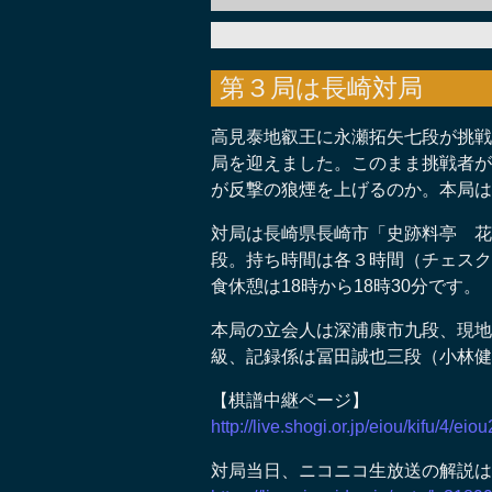
第３局は長崎対局
高見泰地叡王に永瀬拓矢七段が挑戦
局を迎えました。このまま挑戦者が
が反撃の狼煙を上げるのか。本局は
対局は長崎県長崎市「史跡料亭 花
段。持ち時間は各３時間（チェスク
食休憩は18時から18時30分です。
本局の立会人は深浦康市九段、現地
級、記録係は冨田誠也三段（小林健
【棋譜中継ページ】
http://live.shogi.or.jp/eiou/kifu/4/e
対局当日、ニコニコ生放送の解説は