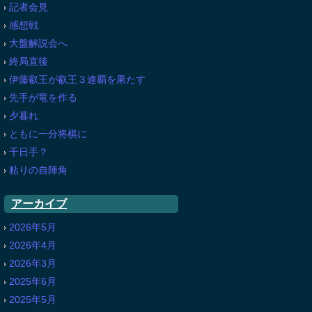
記者会見
感想戦
大盤解説会へ
終局直後
伊藤叡王が叡王３連覇を果たす
先手が竜を作る
夕暮れ
ともに一分将棋に
千日手？
粘りの自陣角
アーカイブ
2026年5月
2026年4月
2026年3月
2025年6月
2025年5月