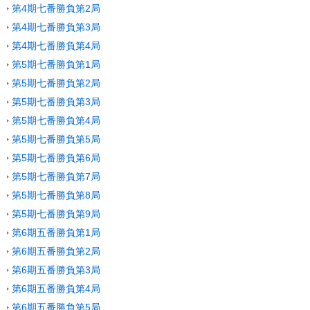
第4期七番勝負第2局
第4期七番勝負第3局
第4期七番勝負第4局
第5期七番勝負第1局
第5期七番勝負第2局
第5期七番勝負第3局
第5期七番勝負第4局
第5期七番勝負第5局
第5期七番勝負第6局
第5期七番勝負第7局
第5期七番勝負第8局
第5期七番勝負第9局
第6期五番勝負第1局
第6期五番勝負第2局
第6期五番勝負第3局
第6期五番勝負第4局
第6期五番勝負第5局