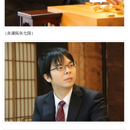
（永瀬拓矢七段）