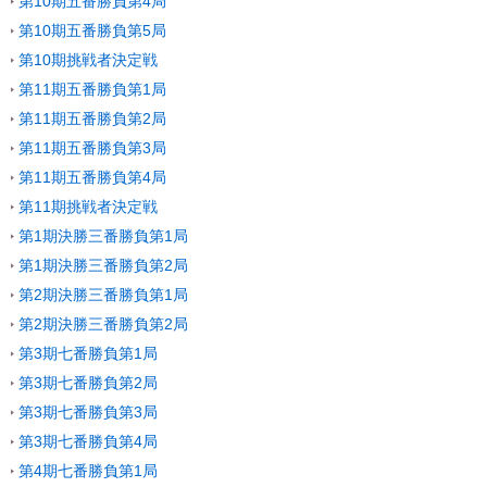
第10期五番勝負第4局
第10期五番勝負第5局
第10期挑戦者決定戦
第11期五番勝負第1局
第11期五番勝負第2局
第11期五番勝負第3局
第11期五番勝負第4局
第11期挑戦者決定戦
第1期決勝三番勝負第1局
第1期決勝三番勝負第2局
第2期決勝三番勝負第1局
第2期決勝三番勝負第2局
第3期七番勝負第1局
第3期七番勝負第2局
第3期七番勝負第3局
第3期七番勝負第4局
第4期七番勝負第1局