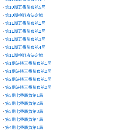
第10期五番勝負第5局
第10期挑戦者決定戦
第11期五番勝負第1局
第11期五番勝負第2局
第11期五番勝負第3局
第11期五番勝負第4局
第11期挑戦者決定戦
第1期決勝三番勝負第1局
第1期決勝三番勝負第2局
第2期決勝三番勝負第1局
第2期決勝三番勝負第2局
第3期七番勝負第1局
第3期七番勝負第2局
第3期七番勝負第3局
第3期七番勝負第4局
第4期七番勝負第1局