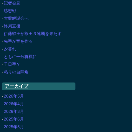
記者会見
感想戦
大盤解説会へ
終局直後
伊藤叡王が叡王３連覇を果たす
先手が竜を作る
夕暮れ
ともに一分将棋に
千日手？
粘りの自陣角
アーカイブ
2026年5月
2026年4月
2026年3月
2025年6月
2025年5月