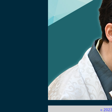
«
202