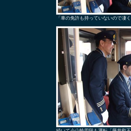
「車の免許も持っていないので凄く
続いて小山怜四段も運転「藤井叡王