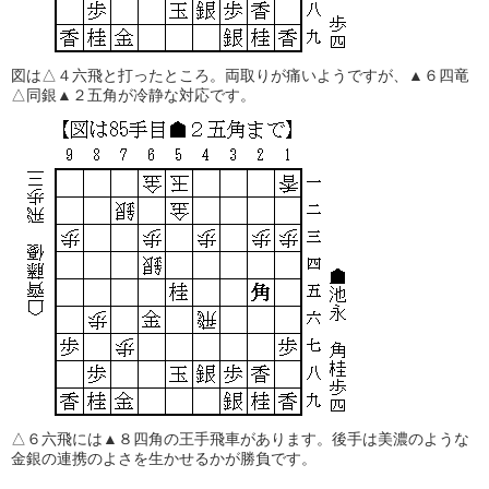
図は△４六飛と打ったところ。両取りが痛いようですが、▲６四竜
△同銀▲２五角が冷静な対応です。
△６六飛には▲８四角の王手飛車があります。後手は美濃のような
金銀の連携のよさを生かせるかが勝負です。