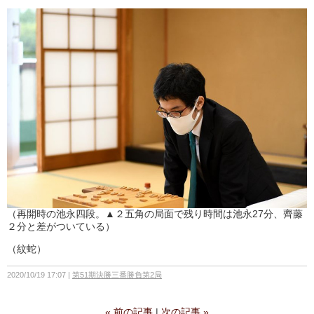
（再開時の池永四段。▲２五角の局面で残り時間は池永27分、齊藤
２分と差がついている）
（紋蛇）
2020/10/19 17:07
第51期決勝三番勝負第2局
«
前の記事
次の記事
»