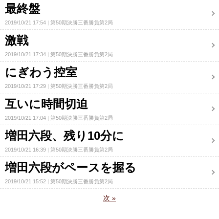
最終盤
2019/10/21 17:54
第50期決勝三番勝負第2局
激戦
2019/10/21 17:34
第50期決勝三番勝負第2局
にぎわう控室
2019/10/21 17:29
第50期決勝三番勝負第2局
互いに時間切迫
2019/10/21 17:04
第50期決勝三番勝負第2局
増田六段、残り10分に
2019/10/21 16:39
第50期決勝三番勝負第2局
増田六段がペースを握る
2019/10/21 15:52
第50期決勝三番勝負第2局
次
»