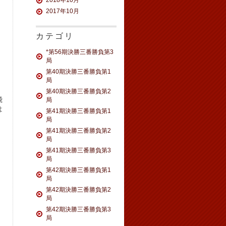
2018年10月
2017年10月
カテゴリ
*第56期決勝三番勝負第3
局
第40期決勝三番勝負第1
局
第40期決勝三番勝負第2
飛
局
は
第41期決勝三番勝負第1
局
第41期決勝三番勝負第2
局
第41期決勝三番勝負第3
局
第42期決勝三番勝負第1
局
第42期決勝三番勝負第2
局
第42期決勝三番勝負第3
局