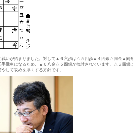
な戦いが始まりました。対して▲６六歩は△５四歩▲４四銀△同金▲同
王手飛車になるため、▲６八金△５四銀が検討されています。△５四銀
増やして攻めを厚くする方針です。