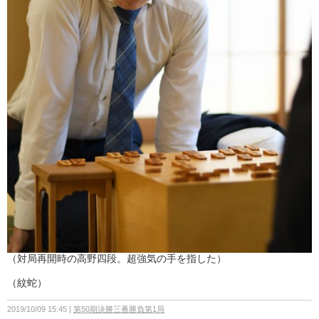
（対局再開時の高野四段。超強気の手を指した）
（紋蛇）
2019/10/09 15:45
第50期決勝三番勝負第1局