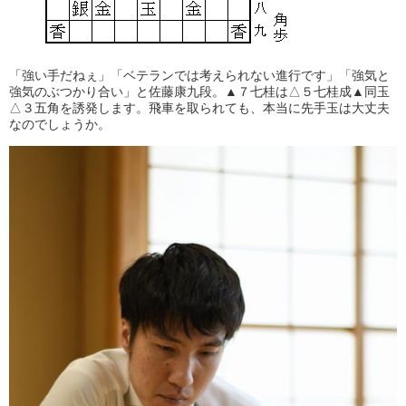
「強い手だねぇ」「ベテランでは考えられない進行です」「強気と
強気のぶつかり合い」と佐藤康九段。▲７七桂は△５七桂成▲同玉
△３五角を誘発します。飛車を取られても、本当に先手玉は大丈夫
なのでしょうか。