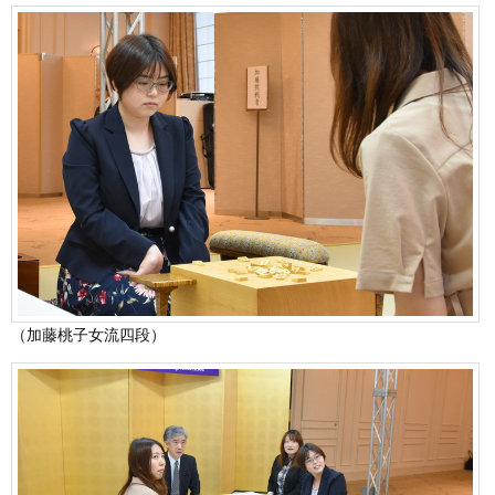
（加藤桃子女流四段）