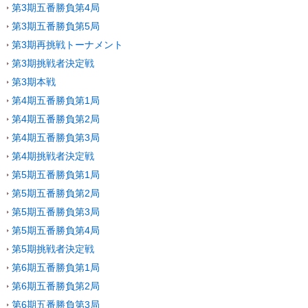
第3期五番勝負第4局
第3期五番勝負第5局
第3期再挑戦トーナメント
第3期挑戦者決定戦
第3期本戦
第4期五番勝負第1局
第4期五番勝負第2局
第4期五番勝負第3局
第4期挑戦者決定戦
第5期五番勝負第1局
第5期五番勝負第2局
第5期五番勝負第3局
第5期五番勝負第4局
第5期挑戦者決定戦
第6期五番勝負第1局
第6期五番勝負第2局
第6期五番勝負第3局