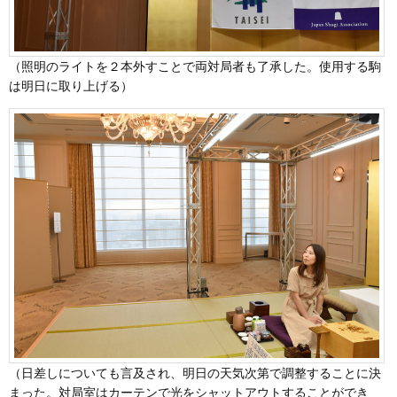
（照明のライトを２本外すことで両対局者も了承した。使用する駒
は明日に取り上げる）
（日差しについても言及され、明日の天気次第で調整することに決
まった。対局室はカーテンで光をシャットアウトすることができ