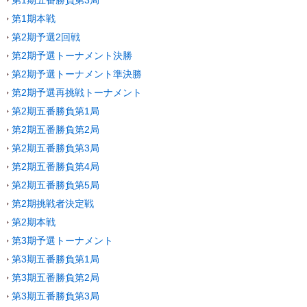
第1期五番勝負第3局
第1期本戦
第2期予選2回戦
第2期予選トーナメント決勝
第2期予選トーナメント準決勝
第2期予選再挑戦トーナメント
第2期五番勝負第1局
第2期五番勝負第2局
第2期五番勝負第3局
第2期五番勝負第4局
第2期五番勝負第5局
第2期挑戦者決定戦
第2期本戦
第3期予選トーナメント
第3期五番勝負第1局
第3期五番勝負第2局
第3期五番勝負第3局