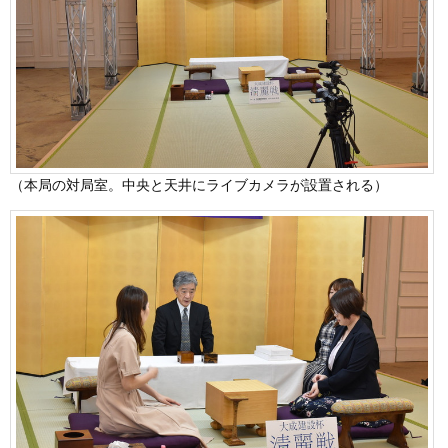
（本局の対局室。中央と天井にライブカメラが設置される）