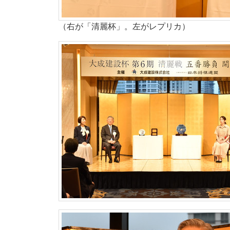
（右が「清麗杯」。左がレプリカ）