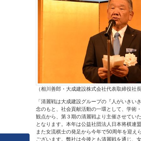
（相川善郎・大成建設株式会社代表取締役社
「清麗戦は大成建設グループの『人がいきい
念のもと、社会貢献活動の一環として、学術
観点から、第３期の清麗戦より主催させてい
となります。本年は公益社団法人日本将棋連盟
また女流棋士の発足から今年で50周年を迎え
ございます。弊社は今後とも清麗戦を通じ、