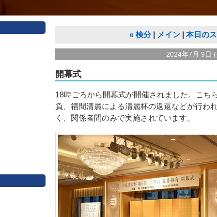
«
検分
メイン
本日のス
2024年7月 9日 (
開幕式
18時ごろから開幕式が開催されました。こち
負、福間清麗による清麗杯の返還などが行わ
く、関係者間のみで実施されています。