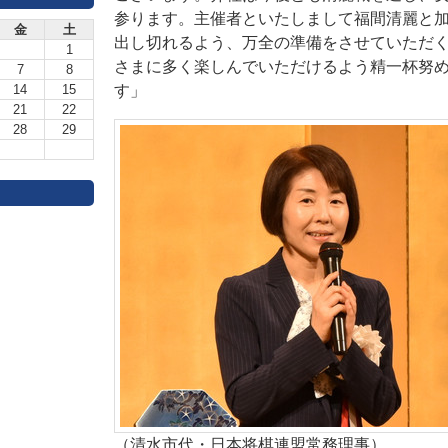
参ります。主催者といたしまして福間清麗と
金
土
出し切れるよう、万全の準備をさせていただ
1
さまに多く楽しんでいただけるよう精一杯努
7
8
14
15
す」
21
22
28
29
（清水市代・日本将棋連盟常務理事）