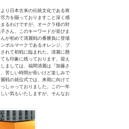
頃より日本古来の伝統文化である将
ご尽力を賜っておりますこと深く感
始まるわけですが、オークラ様の対
桃子さん、このキーワードが並びま
さんが初めて清麗戦の番勝負に登場
シンボルマークであるオレンジ、ブ
トされて初戦に臨まれた。清麗に懸
とても印象に残っております。迎え
たしましては、福間清麗は『加藤さ
て、苦しい時間が長いけど楽しみで
清麗戦の就位式では、来期に向けて
おっしゃっておりました。この一年
ろしい気もいたしますが、そんなお