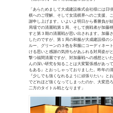
「あらためまして大成建設株式会社様には日
棋へのご理解、そして女流棋界へのご支援、
謝申し上げます。いよいよ明日から番勝負が
局場での清麗戦第１局、そして挑戦者が加藤
すと第３期の清麗戦が思い出されます。加藤
したのですが、第１局の和服が大成建設様の
ルー、グリーンの３色を和服にコーディネー
ける思いと感謝の気持ちがあふれる対局姿が
撃つ福間清麗ですが、対加藤戦への感想とい
んの深い研究を知ることは大変緊張感があっ
もある』とおっしゃっておりました。昨年の
『少しでも強くなれるように頑張りたい』と
でどれほど強くなってしまったのか、大変恐
二方のタイトル戦となります」