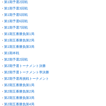
第1期予選2回戦
第1期予選3回戦
第1期予選5回戦
第1期予選6回戦
第1期予選7回戦
第1期五番勝負第1局
第1期五番勝負第2局
第1期五番勝負第3局
第1期本戦
第2期予選2回戦
第2期予選トーナメント決勝
第2期予選トーナメント準決勝
第2期予選再挑戦トーナメント
第2期五番勝負第1局
第2期五番勝負第2局
第2期五番勝負第3局
第2期五番勝負第4局