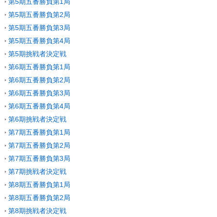
第5期五番勝負第1局
第5期五番勝負第2局
第5期五番勝負第3局
第5期五番勝負第4局
第5期挑戦者決定戦
第6期五番勝負第1局
第6期五番勝負第2局
第6期五番勝負第3局
第6期五番勝負第4局
第6期挑戦者決定戦
第7期五番勝負第1局
第7期五番勝負第2局
第7期五番勝負第3局
第7期挑戦者決定戦
第8期五番勝負第1局
第8期五番勝負第2局
第8期挑戦者決定戦