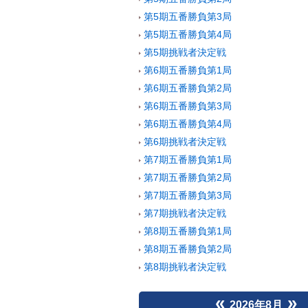
第5期五番勝負第3局
第5期五番勝負第4局
第5期挑戦者決定戦
第6期五番勝負第1局
第6期五番勝負第2局
第6期五番勝負第3局
第6期五番勝負第4局
第6期挑戦者決定戦
第7期五番勝負第1局
第7期五番勝負第2局
第7期五番勝負第3局
第7期挑戦者決定戦
第8期五番勝負第1局
第8期五番勝負第2局
第8期挑戦者決定戦
«
»
2026年8月