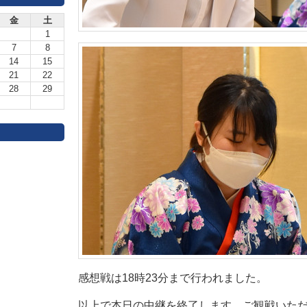
金
土
1
7
8
14
15
21
22
28
29
感想戦は18時23分まで行われました。
以上で本日の中継を終了します。ご観戦いた