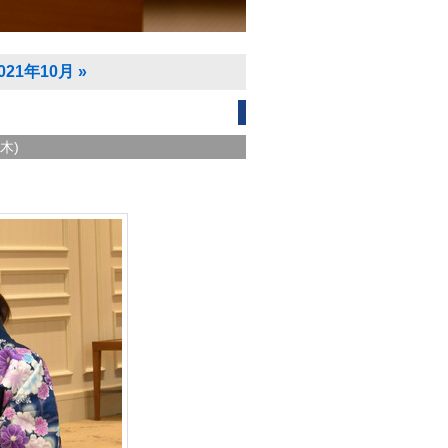
021年10月
»
(木)