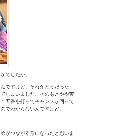
かがでしたか。
たんですけど、それがどうだった
してしまいました。そのあとやや苦
△１五香を打ってチャンスが回って
たのでわからないんですけど。
攻めがつながる形になったと思いま