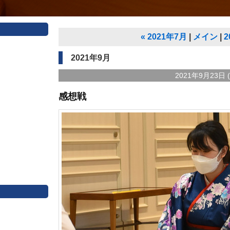
«
2021年7月
メイン
2
2021年9月
2021年9月23日 
感想戦