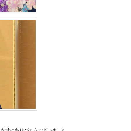
だき誠にありがとうございました。