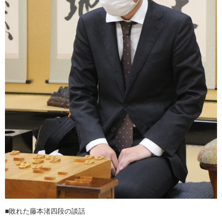
■敗れた藤本渚四段の談話