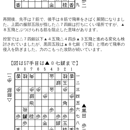
再開後、先手は７筋で、後手は８筋で飛車をさばく展開になりまし
た。上図の服部五段が指した△７四銀は打ちにくい場所ですが、▲
８五飛とぶつけられる筋を阻止した意味があります。
控室では△７四銀以下▲４五飛△４四歩▲３五飛と進める変化も検
討されていましたが、黒田五段は▲８七銀（下図）と埋めて飛車の
侵入を防ぎました。力のこもった攻防が続いています。