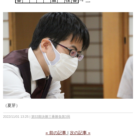
（夏芽）
2022/11/01 13:25
第53期決勝三番勝負第3局
«
前の記事
次の記事
»