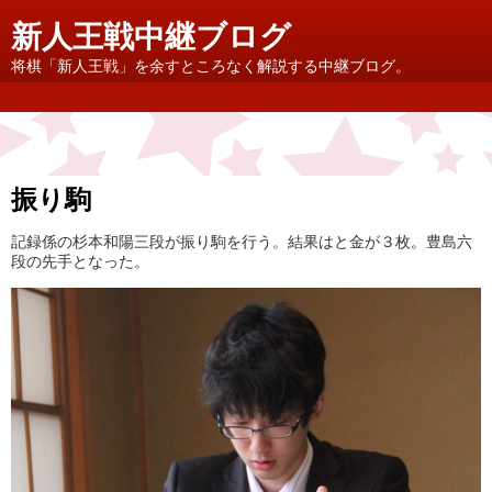
新人王戦中継ブログ
将棋「新人王戦」を余すところなく解説する中継ブログ。
振り駒
記録係の杉本和陽三段が振り駒を行う。結果はと金が３枚。豊島六
段の先手となった。