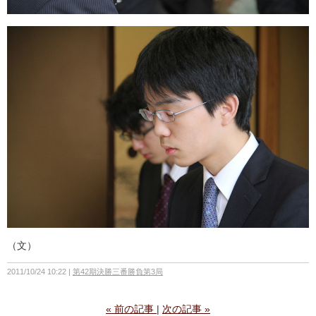
（文）
2011/10/24 10:22
第42期決勝三番勝負第3局
«
前の記事
次の記事
»