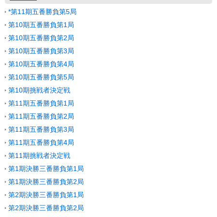
*第11期五番勝負第5局
第10期五番勝負第1局
第10期五番勝負第2局
第10期五番勝負第3局
第10期五番勝負第4局
第10期五番勝負第5局
第10期挑戦者決定戦
第11期五番勝負第1局
第11期五番勝負第2局
第11期五番勝負第3局
第11期五番勝負第4局
第11期挑戦者決定戦
第1期決勝三番勝負第1局
第1期決勝三番勝負第2局
第2期決勝三番勝負第1局
第2期決勝三番勝負第2局