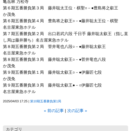
亀岳林 万松寺
第６期五番勝負第３局 藤井聡太王位・棋聖○－●豊島将之叡王
か茂免
第６期五番勝負第４局 豊島将之叡王○－●藤井聡太王位・棋聖
名古屋東急ホテル
第７期五番勝負第２局 出口若武六段 千日手 藤井聡太叡王（指し直
し局は藤井勝ち）名古屋東急ホテル
第８期五番勝負第２局 菅井竜也八段○－●藤井聡太叡王
名古屋東急ホテル
第８期五番勝負第３局 藤井聡太叡王○－●菅井竜也八段
か茂免
第９期五番勝負第１局 藤井聡太叡王○－●伊藤匠七段
か茂免
第９期五番勝負第３局 藤井聡太叡王●－○伊藤匠七段
名古屋東急ホテル
2025/04/03 17:25
第10期五番勝負第1局
«
前の記事
次の記事
»
カテゴリ