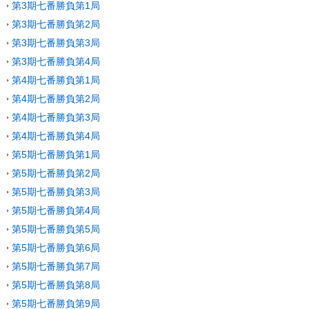
第3期七番勝負第1局
第3期七番勝負第2局
第3期七番勝負第3局
第3期七番勝負第4局
第4期七番勝負第1局
第4期七番勝負第2局
第4期七番勝負第3局
第4期七番勝負第4局
第5期七番勝負第1局
第5期七番勝負第2局
第5期七番勝負第3局
第5期七番勝負第4局
第5期七番勝負第5局
第5期七番勝負第6局
第5期七番勝負第7局
第5期七番勝負第8局
第5期七番勝負第9局