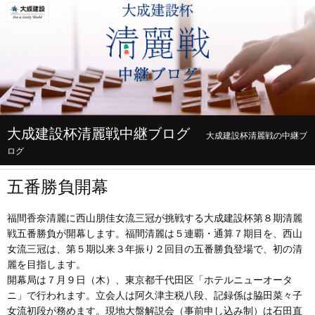
大成建設杯清麗戦中継ブログ
大成建設杯清麗戦の中継ブ
ログ
五番勝負開幕
福間香奈清麗に西山朋佳女流三冠が挑戦する大成建設杯第８期清麗
戦五番勝負が開幕します。福間清麗は５連覇・通算７期目を、西山
女流三冠は、第５期以来３年振り２回目の五番勝負登場で、初の清
麗を目指します。
開幕局は７月９日（木）、東京都千代田区「ホテルニューオータ
ニ」で行われます。立会人は阿久津主税八段、記録係は脇田菜々子
女流初段が務めます。現地大盤解説会（事前申し込み制）は石田直