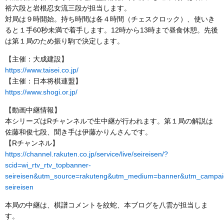
裕六段と岩根忍女流三段が担当します。
対局は９時開始。持ち時間は各４時間（チェスクロック）、使いき
ると１手60秒未満で着手します。12時から13時まで昼食休憩。先後
は第１局のため振り駒で決定します。
【主催：大成建設】
https://www.taisei.co.jp/
【主催：日本将棋連盟】
https://www.shogi.or.jp/
【動画中継情報】
本シリーズはRチャンネルで生中継が行われます。第１局の解説は
佐藤和俊七段、聞き手は伊藤かりんさんです。
【Rチャンネル】
https://channel.rakuten.co.jp/service/live/seireisen/?
scid=wi_rtv_rtv_topbanner-
seireisen&utm_source=rakuteng&utm_medium=banner&utm_campaig
seireisen
本局の中継は、棋譜コメントを紋蛇、本ブログを八雲が担当しま
す。