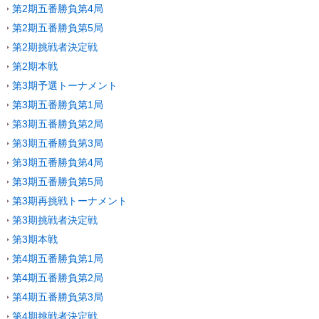
第2期五番勝負第4局
第2期五番勝負第5局
第2期挑戦者決定戦
第2期本戦
第3期予選トーナメント
第3期五番勝負第1局
第3期五番勝負第2局
第3期五番勝負第3局
第3期五番勝負第4局
第3期五番勝負第5局
第3期再挑戦トーナメント
第3期挑戦者決定戦
第3期本戦
第4期五番勝負第1局
第4期五番勝負第2局
第4期五番勝負第3局
第4期挑戦者決定戦