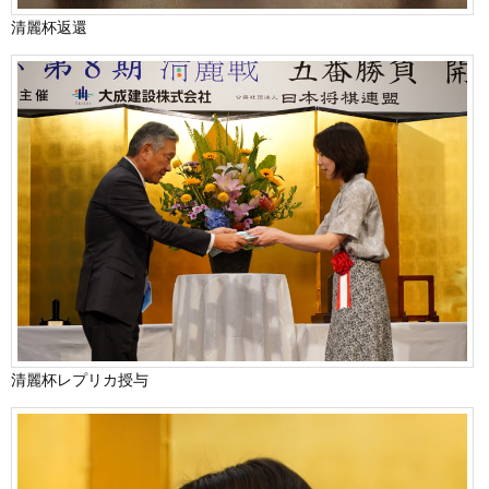
清麗杯返還
清麗杯レプリカ授与