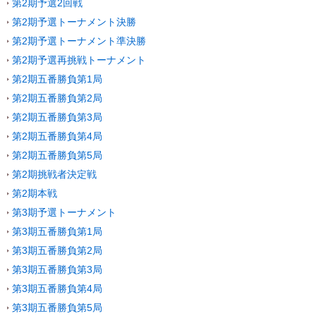
第2期予選2回戦
第2期予選トーナメント決勝
第2期予選トーナメント準決勝
第2期予選再挑戦トーナメント
第2期五番勝負第1局
第2期五番勝負第2局
第2期五番勝負第3局
第2期五番勝負第4局
第2期五番勝負第5局
第2期挑戦者決定戦
第2期本戦
第3期予選トーナメント
第3期五番勝負第1局
第3期五番勝負第2局
第3期五番勝負第3局
第3期五番勝負第4局
第3期五番勝負第5局