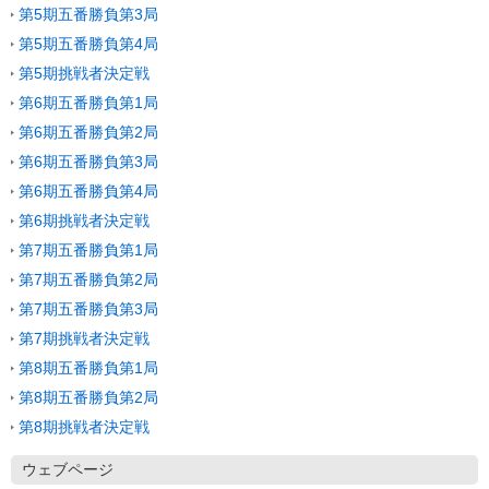
第5期五番勝負第3局
第5期五番勝負第4局
第5期挑戦者決定戦
第6期五番勝負第1局
第6期五番勝負第2局
第6期五番勝負第3局
第6期五番勝負第4局
第6期挑戦者決定戦
第7期五番勝負第1局
第7期五番勝負第2局
第7期五番勝負第3局
第7期挑戦者決定戦
第8期五番勝負第1局
第8期五番勝負第2局
第8期挑戦者決定戦
ウェブページ