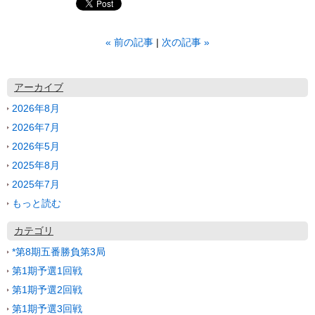
«
前の記事
次の記事
»
アーカイブ
2026年8月
2026年7月
2026年5月
2025年8月
2025年7月
もっと読む
カテゴリ
*第8期五番勝負第3局
第1期予選1回戦
第1期予選2回戦
第1期予選3回戦