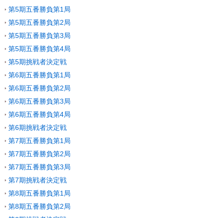
第5期五番勝負第1局
第5期五番勝負第2局
第5期五番勝負第3局
第5期五番勝負第4局
第5期挑戦者決定戦
第6期五番勝負第1局
第6期五番勝負第2局
第6期五番勝負第3局
第6期五番勝負第4局
第6期挑戦者決定戦
第7期五番勝負第1局
第7期五番勝負第2局
第7期五番勝負第3局
第7期挑戦者決定戦
第8期五番勝負第1局
第8期五番勝負第2局