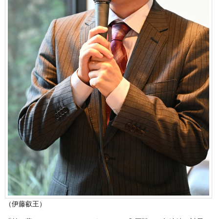
（伊藤叡王）