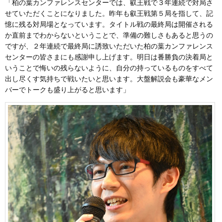
「柏の葉カンファレンスセンターでは、叡王戦で３年連続で対局さ
せていただくことになりました。昨年も叡王戦第５局を指して、記
憶に残る対局場となっています。タイトル戦の最終局は開催される
か直前までわからないということで、準備の難しさもあると思うの
ですが、２年連続で最終局に誘致いただいた柏の葉カンファレンス
センターの皆さまにも感謝申し上げます。明日は番勝負の決着局と
いうことで悔いの残らないように、自分の持っているものをすべて
出し尽くす気持ちで戦いたいと思います。大盤解説会も豪華なメン
バーでトークも盛り上がると思います」