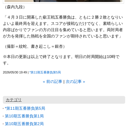
（森内九段）
「４月３日に開幕した叡王戦五番勝負は、ともに２勝２敗となりい
よいよ最終局を迎えます。スコアが接戦なだけでなく、素晴らしい
内容ばかりでファンの方の注目を集めていると思います。両対局者
が力を発揮した熱戦を全国のファンが期待されていると思います」
（撮影＝紋蛇、書き起こし＝銀杏）
※本日の更新は以上で終了となります。明日の対局開始は10時で
す。
2026/05/30 19:49
*第11期五番勝負第5局
«
前の記事
次の記事
»
カテゴリ
*第11期五番勝負第5局
第10期五番勝負第1局
第10期五番勝負第2局