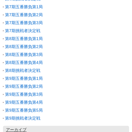
第7期五番勝負第1局
第7期五番勝負第2局
第7期五番勝負第3局
第7期挑戦者決定戦
第8期五番勝負第1局
第8期五番勝負第2局
第8期五番勝負第3局
第8期五番勝負第4局
第8期挑戦者決定戦
第9期五番勝負第1局
第9期五番勝負第2局
第9期五番勝負第3局
第9期五番勝負第4局
第9期五番勝負第5局
第9期挑戦者決定戦
アーカイブ