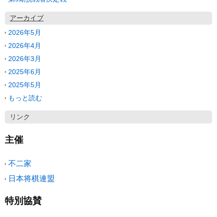
アーカイブ
2026年5月
2026年4月
2026年3月
2025年6月
2025年5月
もっと読む
リンク
主催
不二家
日本将棋連盟
特別協賛