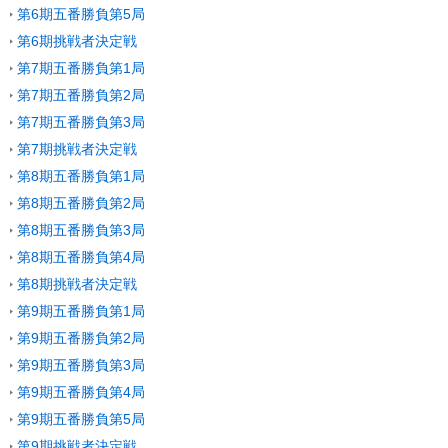
第6期五番勝負第5局
第6期挑戦者決定戦
第7期五番勝負第1局
第7期五番勝負第2局
第7期五番勝負第3局
第7期挑戦者決定戦
第8期五番勝負第1局
第8期五番勝負第2局
第8期五番勝負第3局
第8期五番勝負第4局
第8期挑戦者決定戦
第9期五番勝負第1局
第9期五番勝負第2局
第9期五番勝負第3局
第9期五番勝負第4局
第9期五番勝負第5局
第9期挑戦者決定戦