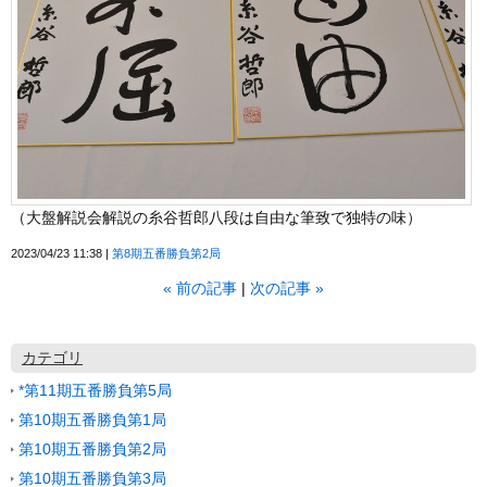
（大盤解説会解説の糸谷哲郎八段は自由な筆致で独特の味）
2023/04/23 11:38
第8期五番勝負第2局
«
前の記事
次の記事
»
カテゴリ
*第11期五番勝負第5局
第10期五番勝負第1局
第10期五番勝負第2局
第10期五番勝負第3局