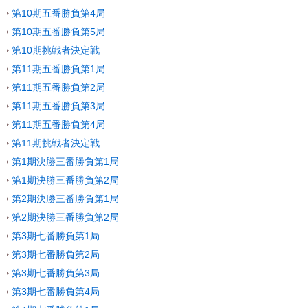
第10期五番勝負第4局
第10期五番勝負第5局
第10期挑戦者決定戦
第11期五番勝負第1局
第11期五番勝負第2局
第11期五番勝負第3局
第11期五番勝負第4局
第11期挑戦者決定戦
第1期決勝三番勝負第1局
第1期決勝三番勝負第2局
第2期決勝三番勝負第1局
第2期決勝三番勝負第2局
第3期七番勝負第1局
第3期七番勝負第2局
第3期七番勝負第3局
第3期七番勝負第4局