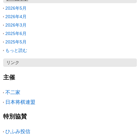
2026年5月
2026年4月
2026年3月
2025年6月
2025年5月
もっと読む
リンク
主催
不二家
日本将棋連盟
特別協賛
ひふみ投信