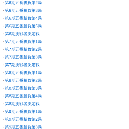
第6期五番勝負第2局
第6期五番勝負第3局
第6期五番勝負第4局
第6期五番勝負第5局
第6期挑戦者決定戦
第7期五番勝負第1局
第7期五番勝負第2局
第7期五番勝負第3局
第7期挑戦者決定戦
第8期五番勝負第1局
第8期五番勝負第2局
第8期五番勝負第3局
第8期五番勝負第4局
第8期挑戦者決定戦
第9期五番勝負第1局
第9期五番勝負第2局
第9期五番勝負第3局