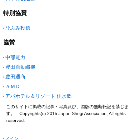
特別協賛
ひふみ投信
協賛
中部電力
豊田自動織機
豊田通商
ＡＭＤ
アパホテル＆リゾート 佳水郷
このサイトに掲載の記事・写真及び、図版の無断転記を禁じま
す。 Copyrights(c) 2015 Japan Shogi Association, All rights
reserved.
メイン