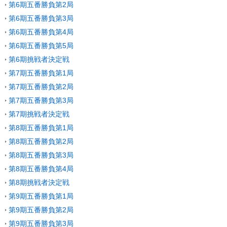
第6期五番勝負第2局
第6期五番勝負第3局
第6期五番勝負第4局
第6期五番勝負第5局
第6期挑戦者決定戦
第7期五番勝負第1局
第7期五番勝負第2局
第7期五番勝負第3局
第7期挑戦者決定戦
第8期五番勝負第1局
第8期五番勝負第2局
第8期五番勝負第3局
第8期五番勝負第4局
第8期挑戦者決定戦
第9期五番勝負第1局
第9期五番勝負第2局
第9期五番勝負第3局