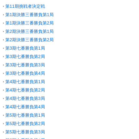
第11期挑戦者決定戦
第1期決勝三番勝負第1局
第1期決勝三番勝負第2局
第2期決勝三番勝負第1局
第2期決勝三番勝負第2局
第3期七番勝負第1局
第3期七番勝負第2局
第3期七番勝負第3局
第3期七番勝負第4局
第4期七番勝負第1局
第4期七番勝負第2局
第4期七番勝負第3局
第4期七番勝負第4局
第5期七番勝負第1局
第5期七番勝負第2局
第5期七番勝負第3局