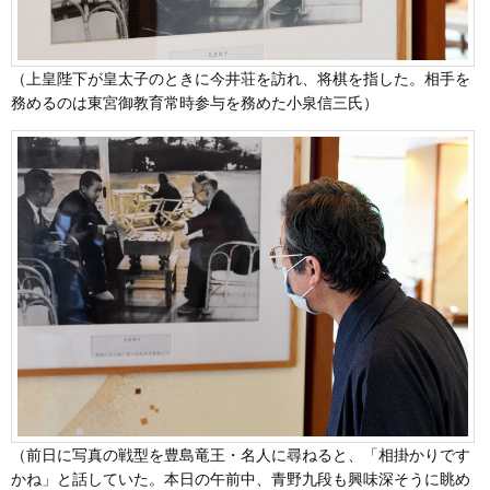
（上皇陛下が皇太子のときに今井荘を訪れ、将棋を指した。相手を
務めるのは東宮御教育常時参与を務めた小泉信三氏）
（前日に写真の戦型を豊島竜王・名人に尋ねると、「相掛かりです
かね」と話していた。本日の午前中、青野九段も興味深そうに眺め