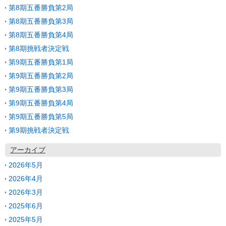
第8期五番勝負第2局
第8期五番勝負第3局
第8期五番勝負第4局
第8期挑戦者決定戦
第9期五番勝負第1局
第9期五番勝負第2局
第9期五番勝負第3局
第9期五番勝負第4局
第9期五番勝負第5局
第9期挑戦者決定戦
アーカイブ
2026年5月
2026年4月
2026年3月
2025年6月
2025年5月