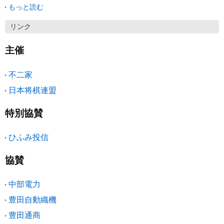
もっと読む
リンク
主催
不二家
日本将棋連盟
特別協賛
ひふみ投信
協賛
中部電力
豊田自動織機
豊田通商