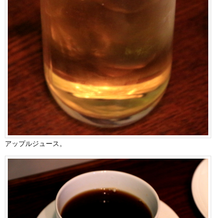
アップルジュース。