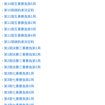
第10期五番勝負第5局
第10期挑戦者決定戦
第11期五番勝負第1局
第11期五番勝負第2局
第11期五番勝負第3局
第11期五番勝負第4局
第11期挑戦者決定戦
第1期決勝三番勝負第1局
第1期決勝三番勝負第2局
第2期決勝三番勝負第1局
第2期決勝三番勝負第2局
第3期七番勝負第1局
第3期七番勝負第2局
第3期七番勝負第3局
第3期七番勝負第4局
第4期七番勝負第1局
第4期七番勝負第2局