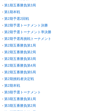
第1期五番勝負第3局
第1期本戦
第2期予選2回戦
第2期予選トーナメント決勝
第2期予選トーナメント準決勝
第2期予選再挑戦トーナメント
第2期五番勝負第1局
第2期五番勝負第2局
第2期五番勝負第3局
第2期五番勝負第4局
第2期五番勝負第5局
第2期挑戦者決定戦
第2期本戦
第3期予選トーナメント
第3期五番勝負第1局
第3期五番勝負第2局