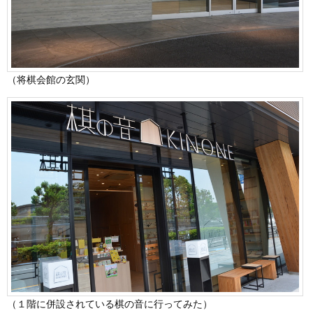
（将棋会館の玄関）
（１階に併設されている棋の音に行ってみた）