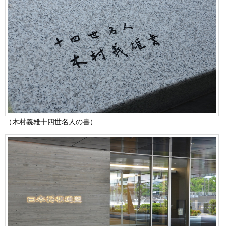
（木村義雄十四世名人の書）