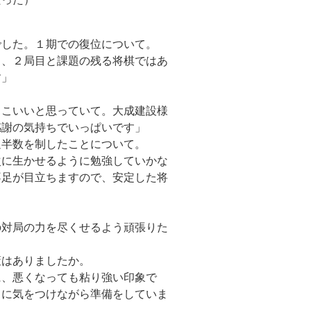
でした。１期での復位について。
１、２局目と課題の残る将棋ではあ
す」
っこいいと思っていて。大成建設様
感謝の気持ちでいっぱいです」
過半数を制したことについて。
次に生かせるように勉強していかな
不足が目立ちますので、安定した将
の対局の力を尽くせるよう頑張りた
策はありましたか。
に、悪くなっても粘り強い印象で
りに気をつけながら準備をしていま