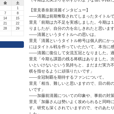
金
土
1
【里見香奈新清麗インタビュー】
7
8
――清麗は前期奪取されてしまったタイトル
14
15
里見「前期は力不足を実感しました。今期は
21
22
りましたが、自分の力を出しきれたと思いま
28
29
――清麗というタイトルへの思いは。
里見「清麗というタイトル称号は個人的にか
にはタイトル戦を作っていただいて、本当に
――清麗に復位して女流五冠となりました。
里見「今期も課題の残る将棋はありました。
いといけないという気持ちと、まだまだ実力
棋を指せるように頑張りたいです」
――全冠制覇を期待するファンについて。
里見「相当、難しいと思いますので、目の前
いです」
――加藤前清麗についての印象や、事前の対
里見「加藤さんは勢いよく攻められると同時
す。研究も深くされていますので、そのあた
した」