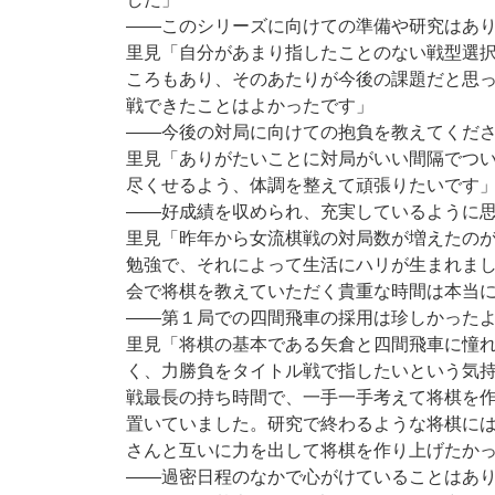
――このシリーズに向けての準備や研究はあ
里見「自分があまり指したことのない戦型選
ころもあり、そのあたりが今後の課題だと思
戦できたことはよかったです」
――今後の対局に向けての抱負を教えてくだ
里見「ありがたいことに対局がいい間隔でつ
尽くせるよう、体調を整えて頑張りたいです
――好成績を収められ、充実しているように
里見「昨年から女流棋戦の対局数が増えたの
勉強で、それによって生活にハリが生まれま
会で将棋を教えていただく貴重な時間は本当
――第１局での四間飛車の採用は珍しかった
里見「将棋の基本である矢倉と四間飛車に憧
く、力勝負をタイトル戦で指したいという気
戦最長の持ち時間で、一手一手考えて将棋を
置いていました。研究で終わるような将棋に
さんと互いに力を出して将棋を作り上げたか
――過密日程のなかで心がけていることはあ