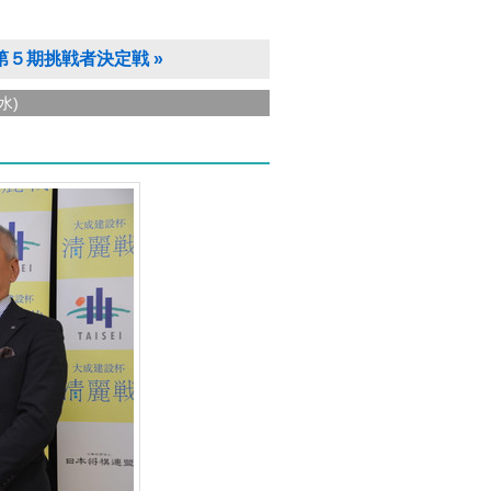
第５期挑戦者決定戦
»
水)