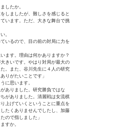
りましたか。
択をしましたが、難しさを感じると
っています。ただ、大きな舞台で挑
さい。
いているので、目の前の対局に力を
」
思います。理由は何かありますか？
が大きいです。やはり対局が最大の
した。また、谷川先生に４人の研究
にありがたいことです」
ように思います。
れがありました。研究勝負ではな
持ちがありました。清麗戦は女流棋
作り上げていくということに重点を
はしたくありませんでしたし、加藤
ったので指しました」
りますか。