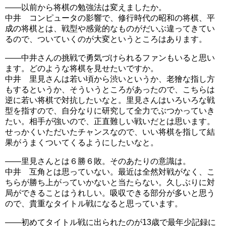
――以前から将棋の勉強法は変えましたか。
中井 コンピュータの影響で、修行時代の昭和の将棋、平
成の将棋とは、戦型や感覚的なものがだいぶ違ってきてい
るので、ついていくのが大変というところはあります。
――中井さんの挑戦で勇気づけられるファンもいると思い
ます。どのような将棋を見せたいですか。
中井 里見さんは若い頃から渋いというか、老獪な指し方
もするというか、そういうところがあったので、こちらは
逆に若い将棋で対抗したいなと。里見さんはいろいろな戦
型を指すので、自分なりに研究して全力でぶつかっていき
たい。相手が強いので、正直難しい戦いだとは思います。
せっかくいただいたチャンスなので、いい将棋を指して結
果がうまくついてくるようにしたいなと。
――里見さんとは６勝６敗。そのあたりの意識は。
中井 互角とは思っていない。最近は全然対戦がなく、こ
ちらが勝ち上がっていかないと当たらない。久しぶりに対
局ができることはうれしい。吸収できる部分が多いと思う
ので、貴重なタイトル戦になると思っています。
――初めてタイトル戦に出られたのが13歳で最年少記録に