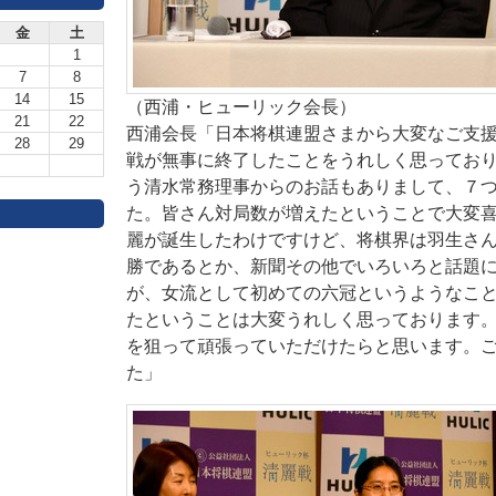
金
土
1
7
8
14
15
（西浦・ヒューリック会長）
21
22
西浦会長「日本将棋連盟さまから大変なご支
28
29
戦が無事に終了したことをうれしく思ってお
う清水常務理事からのお話もありまして、７
た。皆さん対局数が増えたということで大変
麗が誕生したわけですけど、将棋界は羽生さん
勝であるとか、新聞その他でいろいろと話題
が、女流として初めての六冠というようなこ
たということは大変うれしく思っております
を狙って頑張っていただけたらと思います。
た」