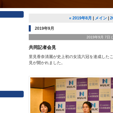
«
2019年8月
メイン
2
2019年9月
2019年9月 7日 (
共同記者会見
里見香奈清麗が史上初の女流六冠を達成した
見が開かれました。