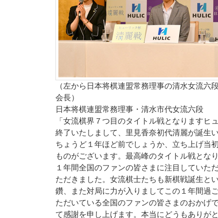
（左から日本将棋連盟常務理事の清水女流六
会長）
日本将棋連盟常務理事・清水市代女流六段
「女流棋界７つ目のタイトル戦となりますヒ
終了いたしまして、里見香奈初代清麗が誕生
ちょうど１年ほど前でしょうか、立ち上げ当
ものがございます。最高峰のタイトル戦とな
１年間全国のファンの皆さまに注目していた
ただきました。女流棋士たちも新棋戦誕生と
鑽、また対局に力が入りましてこの１年間過
ただいている全国のファンの皆さまのおかげ
て感謝を申し上げます。本当にどうもありが