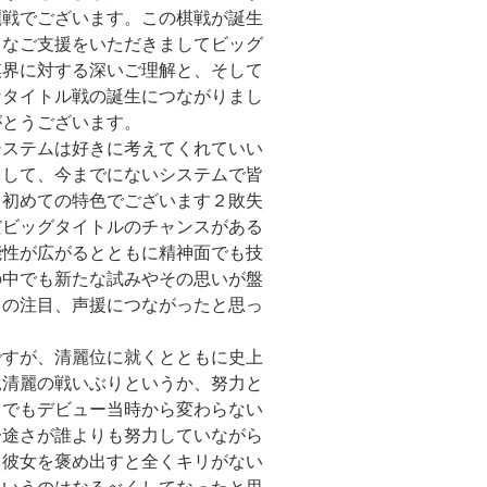
麗戦でございます。この棋戦が誕生
きなご支援をいただきましてビッグ
棋界に対する深いご理解と、そして
なタイトル戦の誕生につながりまし
がとうございます。
システムは好きに考えてくれていい
まして、今までにないシステムで皆
、初めての特色でございます２敗失
だビッグタイトルのチャンスがある
能性が広がるとともに精神面でも技
の中でも新たな試みやその思いが盤
らの注目、声援につながったと思っ
ですが、清麗位に就くとともに史上
見清麗の戦いぶりというか、努力と
までもデビュー当時から変わらない
一途さが誰よりも努力していながら
。彼女を褒め出すと全くキリがない