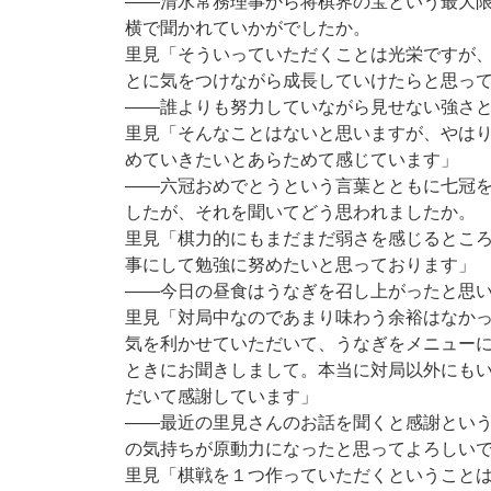
――清水常務理事から将棋界の宝という最大
横で聞かれていかがでしたか。
里見「そういっていただくことは光栄ですが
とに気をつけながら成長していけたらと思っ
――誰よりも努力していながら見せない強さ
里見「そんなことはないと思いますが、やは
めていきたいとあらためて感じています」
――六冠おめでとうという言葉とともに七冠
したが、それを聞いてどう思われましたか。
里見「棋力的にもまだまだ弱さを感じるとこ
事にして勉強に努めたいと思っております」
――今日の昼食はうなぎを召し上がったと思
里見「対局中なのであまり味わう余裕はなか
気を利かせていただいて、うなぎをメニュー
ときにお聞きしまして。本当に対局以外にも
だいて感謝しています」
――最近の里見さんのお話を聞くと感謝とい
の気持ちが原動力になったと思ってよろしい
里見「棋戦を１つ作っていただくということ