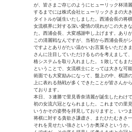
が、皆さまご存じのようにヒューリック杯清
するまでには株式会社ヒューリックさまの大
タイトルが誕生いたしました。西浦会長の将
女流棋界に対する深い愛情の現れがこの大き
た。西浦会長、大変感謝申し上げます。あり
この清麗戦なんですが、当初から西浦会長が
ですよとありがたい温かいお言葉をいただき
さんに注目していただけるものを考えまして
格システムを取り入れました。１敗してもま
ということで、女流棋士にとっては大きな可
術面でも大変励みになって、盤上の中、棋譜
上に表れる熱戦が多くできたことが皆さんか
ております。
本日、３連勝で里見香奈清麗が誕生したわけ
初の女流六冠となられました。これまでの里
いうかその姿勢を拝見しておりますと、いつ
将棋に対する貪欲さ謙虚さ、またひたむきさ
それを見せたい強さというか奥深さというか