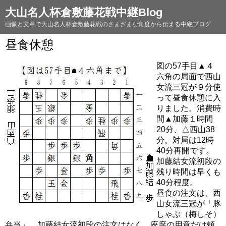
大山名人杯倉敷藤花戦中継Blog
画像と文章で大山名人杯倉敷藤花戦のさまざまな角度から伝える中継ブログ
昼食休憩
図の57手目▲４
六角の局面で西山
女流三冠が９分使
って昼食休憩に入
りました。消費時
間▲加藤１時間
20分、△西山38
分。対局は12時
40分再開です。
加藤結女流初段の
残り時間は早くも
40分程度。
昼食の注文は、西
山女流三冠が「豚
しゃぶ（梅しそ）
弁当」。加藤結女流初段の注文はなく、座席の用意だけ頼