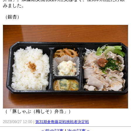
みました。
（銀杏）
（「豚しゃぶ（梅しそ）弁当」）
2023/09/27 12:00
第31期倉敷藤花戦挑戦者決定戦